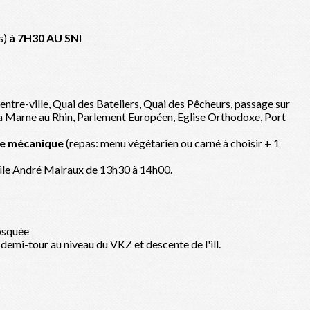
s)
à 7H30 AU SNI
entre-ville, Quai des Bateliers, Quai des Pêcheurs, passage sur
 de la Marne au Rhin, Parlement Européen, Eglise Orthodoxe, Port
he mécanique
(repas: menu végétarien ou carné à choisir + 1
u'ile André Malraux de 13h30 à 14h00.
mosquée
demi-tour au niveau du VKZ et descente de l'ill.