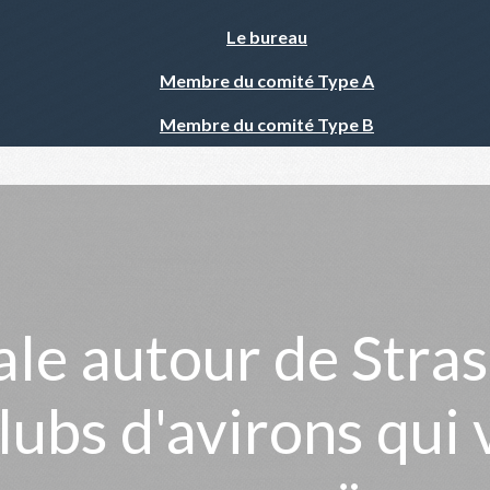
Le bureau
Membre du comité Type A
Membre du comité Type B
ale autour de Stra
lubs d'avirons qui 