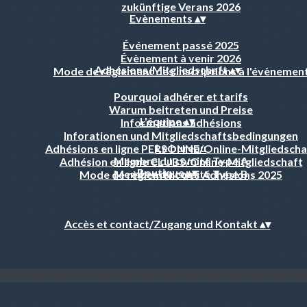
zukünftige Verans 2026
Evènements
▴
▾
Événement passé 2025
Évènement à venir 2026
Adhésions/Mitgliedschaft
▴
▾
Mode de règlement des inscriptions à l'évènemen
Pourquoi adhérer et tarifs
Warum beitreten und Preise
L'équipe
▴
▾
Informations adhésions
Inforationen und Mitgliedschaftsbedingungen
Le bureau
Adhésions en ligne PERSONNE/Online-Mitgliedscha
Membre du comité Type A
Adhésion en ligne CLUBS/Online-Mitgliedschaft
Boutique
▴
▾
Membre du comité Type B
Mode de règlement des Adhésions 2025
Accès et contact/Zugang und Kontakt
▴
▾