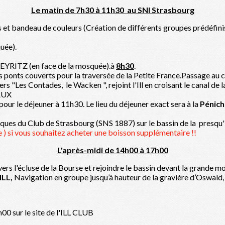
Le matin de 7h30 à 11h30 au SNI Strasbourg
s et bandeau de couleurs (Création de différents groupes prédéfini
uée).
HEYRITZ (en face de la mosquée).à
8h30
.
s ponts couverts pour la traversée de la Petite France.Passage au c
rtiers "Les Contades, le Wacken ", rejoint l'Ill en croisant le canal
RAUX
ur le déjeuner à 11h30. Le lieu du déjeuner exact sera à la
Pénic
tiques du Club de Strasbourg (SNS 1887) sur le bassin de la presq
 si vous souhaitez acheter une boisson supplémentaire !!
L'après-midi de 14h00 à 17h00
rs l'écluse de la Bourse et rejoindre le bassin devant la grande 
ILL,
Navigation en groupe jusqu’à hauteur de la gravière d’Oswald, 
00 sur le site de l'ILL CLUB