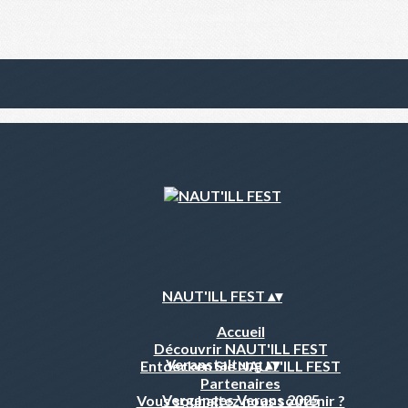
NAUT'ILL FEST
▴
▾
Accueil
Découvrir NAUT'ILL FEST
Veranstaltung
▴
▾
Entdecken Sie NAUT'ILL FEST
Partenaires
Verganges Verans 2025
Vous souhaitez nous soutenir ?